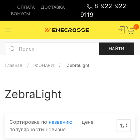
8-922-922-
ОПЛАТА
ДОСТАВКА
БОНУСЫ
9119
0
Главная
ФОНАРИ
ZebraLight
ZebraLight
Сортировка по
названию
цене
популярности
новизне