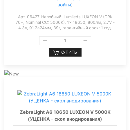
войти
)
Арт. 06427. Налобный. Lumileds LUXEON V (CRI:
70+, Nominal CC: 5000K), 1x 18650, 800лм, 2.7V -
4.3V, 91.2x24мм, 39г, гарантийный срок: 1 год.
КУПИТЬ
ZebraLight A6 18650 LUXEON V 5000K
(УЦЕНКА - скол анодирования)