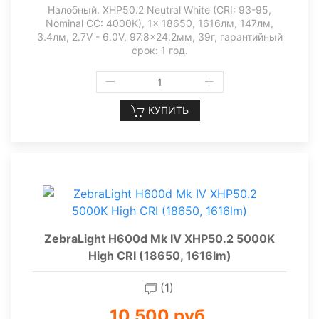
Налобный. XHP50.2 Neutral White (CRI: 93-95,
Nominal CC: 4000K), 1x 18650, 1616лм, 147лм,
3.4лм, 2.7V - 6.0V, 97.8x24.2мм, 39г, гарантийный
срок: 1 год.
КУПИТЬ
ZebraLight H600d Mk IV XHP50.2 5000K
High CRI (18650, 1616lm)
(1)
10 500 руб.