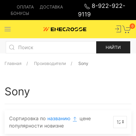
8-922-922-
ОПЛАТА
ДОСТАВКА
БОНУСЫ
9119
0
Главная
Производители
Sony
Sony
Сортировка по
названию
цене
популярности
новизне