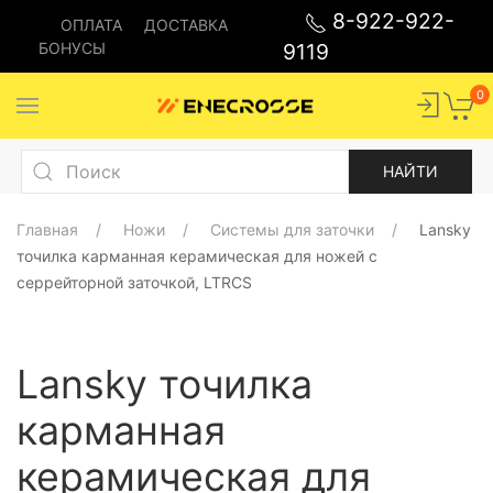
8-922-922-
ОПЛАТА
ДОСТАВКА
БОНУСЫ
9119
0
Главная
Ножи
Системы для заточки
Lansky
точилка карманная керамическая для ножей с
серрейторной заточкой, LTRCS
Lansky точилка
карманная
керамическая для