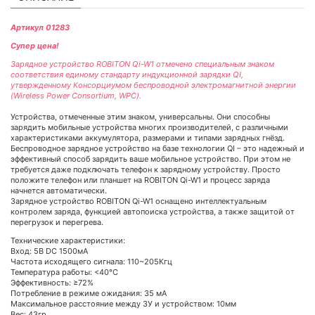
Артикул 01283
Супер цена!
Зарядное устройство ROBITON Qi-W1 отмечено специальным знаком
соответствия единому стандарту индукционной зарядки QI,
утвержденному Консорциумом беспроводной электромагнитной энергии
(Wireless Power Consortium, WPC).
Устройства, отмеченные этим знаком, универсальны. Они способны
зарядить мобильные устройства многих производителей, с различными
характеристиками аккумулятора, размерами и типами зарядных гнёзд.
Беспроводное зарядное устройство на базе технологии QI – это надежный и
эффективный способ зарядить ваше мобильное устройство. При этом не
требуется даже подключать телефон к зарядному устройству. Просто
положите телефон или планшет на ROBITON Qi-W1 и процесс заряда
начнется автоматически.
Зарядное устройство ROBITON Qi-W1 оснащено интеллектуальным
контролем заряда, функцией автопоиска устройства, а также защитой от
перегрузок и перегрева.
Технические характеристики:
Вход: 5В DC 1500мА
Частота исходящего сигнала: 110~205Кгц
Температура работы: <40°С
Эффективность: ≥72%
Потребление в режиме ожидания: 35 мА
Максимальное расстояние между ЗУ и устройством: 10мм
Вес: 43гр