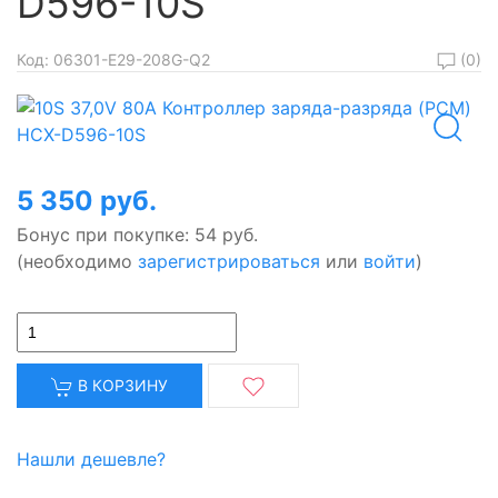
D596-10S
батареи,
фазы
с
напряжение
зарядки
Li-
(0)
Код:
06301-E29-208G-Q2
на
батареи.
Ion
каждой
Для
батареями
из
работы
8/6S
ячеек
балансира
(29,6/22,2В):
выравнивается
важно,
5 350 руб.
до
чтобы
значения
напряжение
Бонус при покупке:
54 руб.
4,2В.
было
(необходимо
зарегистрироваться
или
войти
)
не
выше
42,0В:
при
В КОРЗИНУ
превышении
этих
напряжений
Нашли дешевле?
контроллер