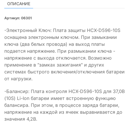
встанет
ОПИСАНИЕ
в
состоянии
Артикул: 06301
защиты
и
-Электронный Ключ: Плата защиты HCX-D596-10S
балансировка
оснащена электронным ключом. При замыкании
аккумуляторов
ключа (два белых провода) на выход платы
производиться
подается напряжение. При размыкании ключа -
не
напряжение с выхода отключается. Возможно
будет
применение в "замках зажигания" и других
системах быстрого включения/отключения батареи
от нагрузки.
-Балансир: Плата контроля HCX-D596-10S для 37,0В
(10S) Li-Ion батареи имеет встроенную функцию
балансира. При этом, в процессе заряда батареи,
напряжение на каждой из ячеек выравнивается до
значения 4,2В.