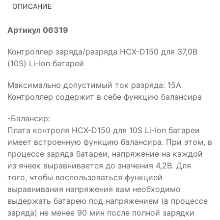
50 - 200
ОПИСАНИЕ
переразряда, мс
Напряжение сброса защиты, В
3,0 ± 0,1
Артикул 06319
Защита по току, А
25 ± 10
Контроллер заряда/разряда HCX-D150 для 37,0В
Время срабатывания защиты по
(10S) Li-Ion батарей
май.20
току, мс
Максимально допустимый ток разряда: 15А
Отключение
Сброс защиты по току
Контроллер содержит в себе функцию балансира
нагрузки
-Балансир:
Защита от короткого замыкания
Есть
Плата контроля HCX-D150 для 10S Li-Ion батареи
Время срабатывания защиты от "КЗ",
200 -500
имеет встроенную функцию балансира. При этом, в
мкс
процессе заряда батареи, напряжение на каждой
Отключение
из ячеек выравнивается до значения 4,2В. Для
Сброс защиты от "КЗ"
нагрузки
того, чтобы воспользоваться функцией
выравнивания напряжения вам необходимо
Температура эксплуатации, °С
-40 ... +85
выдержать батарею под напряжением (в процессе
Температура хранения, °С
-40 ... +60
заряда) не менее 90 мин после полной зарядки