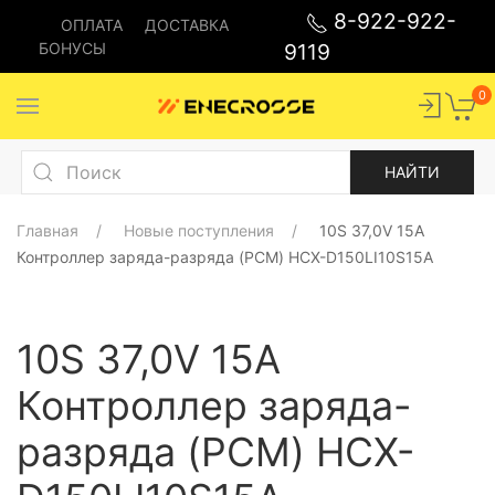
8-922-922-
ОПЛАТА
ДОСТАВКА
БОНУСЫ
9119
0
Главная
Новые поступления
10S 37,0V 15A
Контроллер заряда-разряда (PCM) HCX-D150LI10S15A
10S 37,0V 15A
Контроллер заряда-
да
Балансир
разряда (PCM) HCX-
да
Термодатчик
Номинальное напряжение
37,0В (10S)