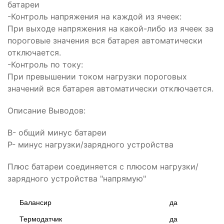
батареи
Размеры, мм
70 х 50 х 8
-Контроль напряжения на каждой из ячеек:
Вес, г
46,3
При выходе напряжения на какой-либо из ячеек за
пороговые значения вся батарея автоматически
Гарантия
б/г
отключается.
-Контроль по току:
При превышении током нагрузки пороговых
значений вся батарея автоматически отключается.
Описание Выводов:
B- общий минус батареи
P- минус нагрузки/зарядного устройства
Плюс батареи соединяется с плюсом нагрузки/
зарядного устройства "напрямую"
Балансир
да
Термодатчик
да