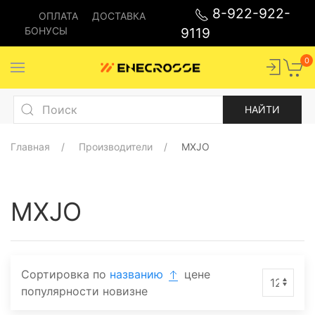
8-922-922-
ОПЛАТА
ДОСТАВКА
БОНУСЫ
9119
0
Главная
Производители
MXJO
MXJO
Сортировка по
названию
цене
популярности
новизне