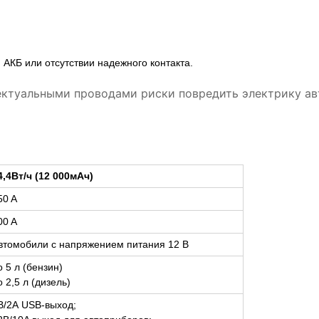
 АКБ или отсутствии надежного контакта.
ектуальными проводами риски повредить электрику ав
4,4Вт/ч (12 000мАч)
50 A
00 A
втомобили с напряжением питания 12 В
о 5 л (бензин)
о 2,5 л (дизель)
В/2А USB-выход;