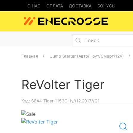
О НАС
ОПЛАТА
ДОСТАВКА
БОНУСЫ
Главная
Jump Starter (Авто/Ноут/Смарт/12V)
ReVolter Tiger
Код:
S8A4-Tiger-1153G-1y//12.2017//Q1