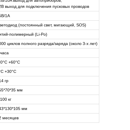
2В/10A выход для автоприборов;
2В выход для подключения пусковых проводов
5В/1А
ветодиод (постоянный свет, мигающий, SOS)
итий-полимерный (Li-Po)
000 циклов полного разряда/заряда (около 3-х лет)
 часa
20°С +60°С
°С +30°С
14 гр
55*70*35 мм
,100 кг
43*130*105 мм
2 месяцев