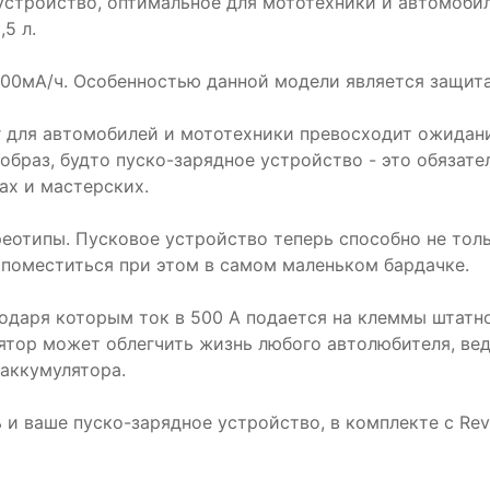
устройство, оптимальное для мототехники и автомоби
,5 л.
00мА/ч. Особенностью данной модели является защита 
r для автомобилей и мототехники превосходит ожидан
браз, будто пуско-зарядное устройство - это обязате
сах и мастерских.
еотипы. Пусковое устройство теперь способно не толь
о поместиться при этом в самом маленьком бардачке.
одаря которым ток в 500 А подается на клеммы штатног
ор может облегчить жизнь любого автолюбителя, ведь 
 аккумулятора.
 и ваше пуско-зарядное устройство, в комплекте с Rev