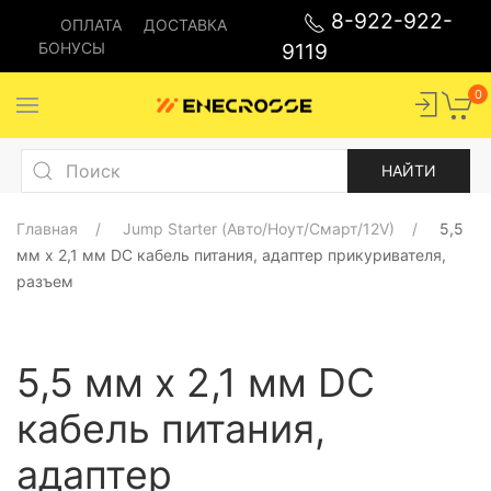
8-922-922-
ОПЛАТА
ДОСТАВКА
БОНУСЫ
9119
0
Главная
Jump Starter (Авто/Ноут/Смарт/12V)
5,5
мм x 2,1 мм DC кабель питания, адаптер прикуривателя,
разъем
5,5 мм x 2,1 мм DC
кабель питания,
адаптер