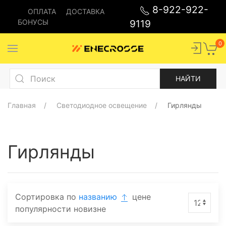
8-922-922-
ОПЛАТА
ДОСТАВКА
БОНУСЫ
9119
0
Главная
Светодиодное освещение
Гирлянды
Гирлянды
Сортировка по
названию
цене
популярности
новизне