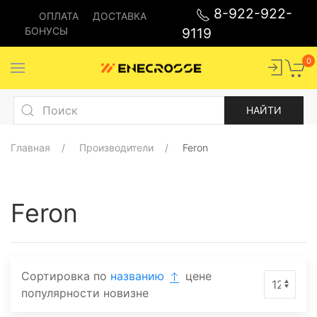
8-922-922-
ОПЛАТА
ДОСТАВКА
БОНУСЫ
9119
0
Главная
Производители
Feron
Feron
Сортировка по
названию
цене
популярности
новизне