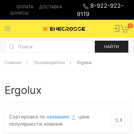
8-922-922-
ОПЛАТА
ДОСТАВКА
БОНУСЫ
9119
0
Главная
Производители
Ergolux
Ergolux
Сортировка по
названию
цене
популярности
новизне