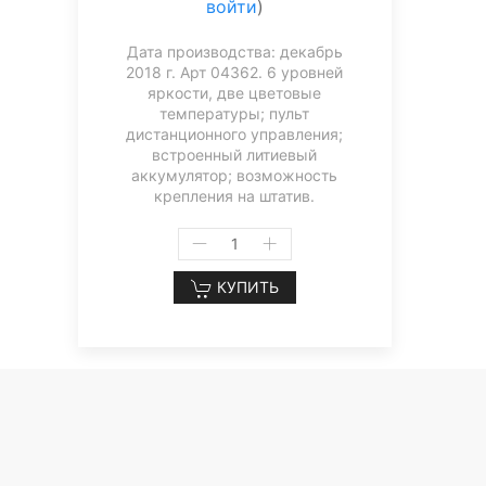
войти
)
Дата производства: декабрь
2018 г. Арт 04362. 6 уровней
яркости, две цветовые
температуры; пульт
дистанционного управления;
встроенный литиевый
аккумулятор; возможность
крепления на штатив.
КУПИТЬ