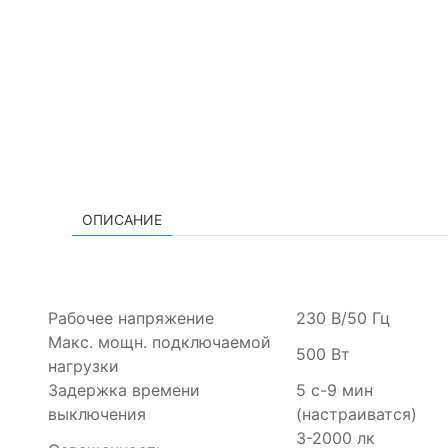
Максимальный
угол
обзора:
180
Рекомендуемая
высота
ОПИСАНИЕ
установки,
м:
1,5-
3,5
Рабочее напряжение
230 B/50 Гц
Макс. мощн. подключаемой
500 Bт
Цвет
нагрузки
корпуса:
белый
Задержка времени
5 с-9 мин
выключения
(настраиватся)
3-2000 лк