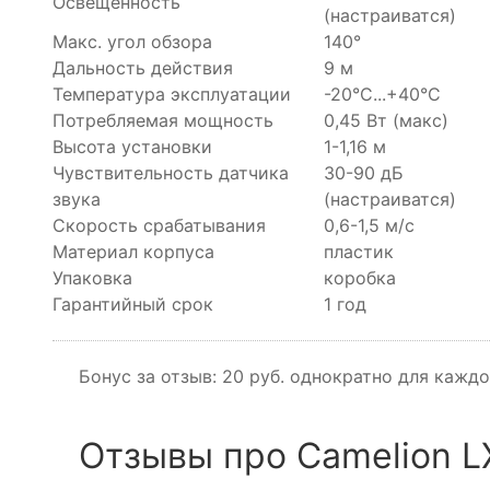
Освещенность
(настраиватся)
Макс. угол обзора
140°
Дальность действия
9 м
Температура эксплуатации
-20°C...+40°C
Потребляемая мощность
0,45 Вт (макс)
Высота установки
1-1,16 м
Чувствительность датчика
30-90 дБ
звука
(настраиватся)
Скорость срабатывания
0,6-1,5 м/с
Материал корпуса
пластик
Упаковка
коробка
Гарантийный срок
1 год
Бонус за отзыв:
20 руб.
однократно для каждо
Отзывы про Camelion L