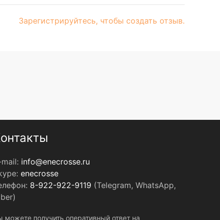
Зарегистрируйтесь, чтобы создать отзыв.
онтакты
-mail:
info@enecrosse.ru
kype:
enecrosse
елефон:
8-922-922-9119
(Telegram, WhatsApp,
iber)
ы можете получить оперативный ответ на