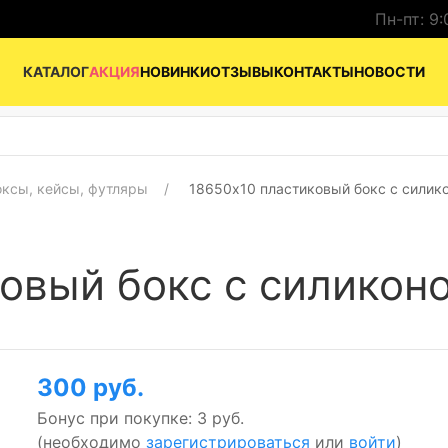
Пн-пт: 9:
КАТАЛОГ
АКЦИЯ
НОВИНКИ
ОТЗЫВЫ
КОНТАКТЫ
НОВОСТИ
оксы, кейсы, футляры
18650x10 пластиковый бокс с силик
овый бокс с силикон
300 руб.
Бонус при покупке:
3 руб.
(необходимо
зарегистрироваться
или
войти
)