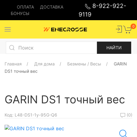
8-922-922-
ОПЛАТА
ДОСТАВКА
БОНУСЫ
9119
0
Главная
Для дома
Безмены / Весы
GARIN
DS1 точный вес
GARIN DS1 точный вес
(0)
Код:
L48-DS1-1y-95G-Q6