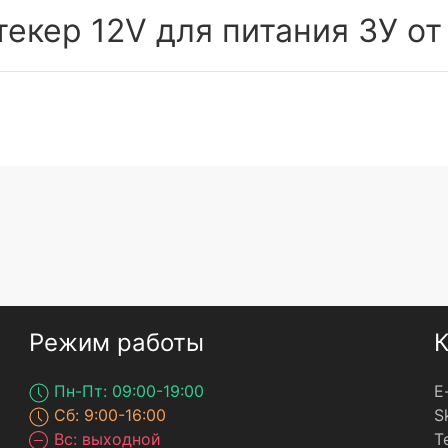
текер 12V для питания ЗУ от
Режим работы
К
Пн-Пт: 09:00-19:00
E
Сб: 9:00-16:00
S
Вс: выходной
Т