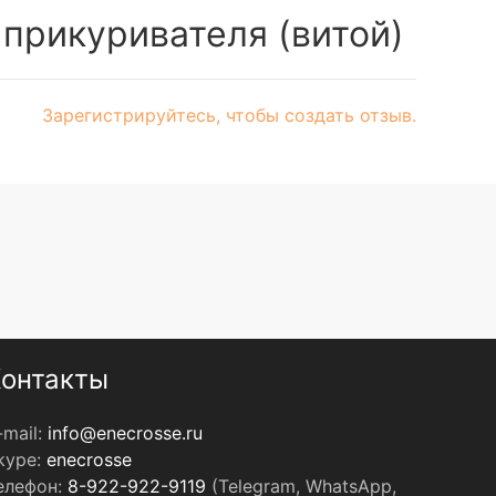
 прикуривателя (витой)
Зарегистрируйтесь, чтобы создать отзыв.
онтакты
-mail:
info@enecrosse.ru
kype:
enecrosse
елефон:
8-922-922-9119
(Telegram, WhatsApp,