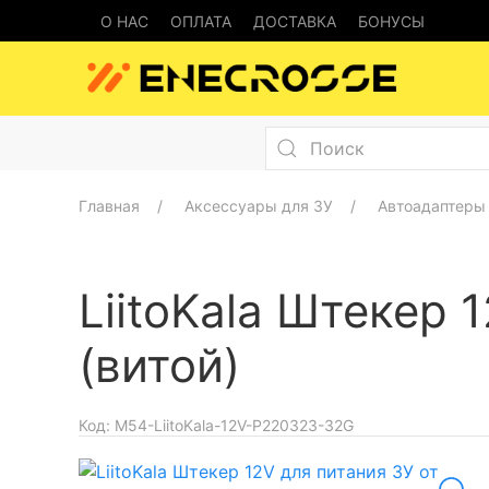
О НАС
ОПЛАТА
ДОСТАВКА
БОНУСЫ
Главная
Аксессуары для ЗУ
Автоадаптеры 
LiitoKala Штекер 
(витой)
Код:
M54-LiitoKala-12V-P220323-32G