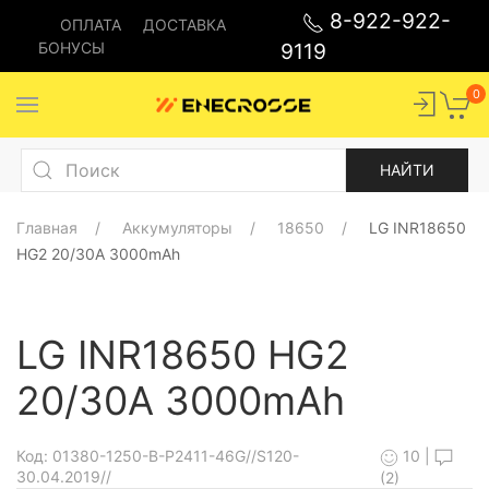
8-922-922-
ОПЛАТА
ДОСТАВКА
БОНУСЫ
9119
0
Главная
Аккумуляторы
18650
LG INR18650
HG2 20/30A 3000mAh
LG INR18650 HG2
20/30A 3000mAh
10
|
Код:
01380-1250-B-P2411-46G//S120-
30.04.2019//
(2)